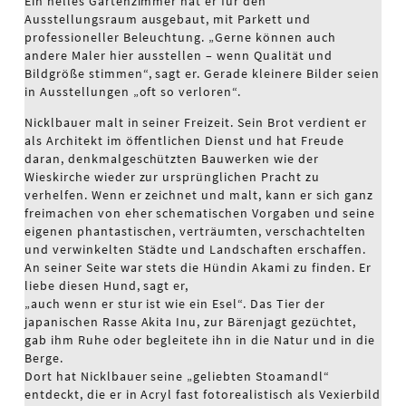
Ein helles Gartenzimmer hat er für den
Ausstellungsraum ausgebaut, mit Parkett und
professioneller Beleuchtung. „Gerne können auch
andere Maler hier ausstellen – wenn Qualität und
Bildgröße stimmen“, sagt er. Gerade kleinere Bilder seien
in Ausstellungen „oft so verloren“.
Nicklbauer malt in seiner Freizeit. Sein Brot verdient er
als Architekt im öffentlichen Dienst und hat Freude
daran, denkmalgeschützten Bauwerken wie der
Wieskirche wieder zur ursprünglichen Pracht zu
verhelfen. Wenn er zeichnet und malt, kann er sich ganz
freimachen von eher schematischen Vorgaben und seine
eigenen phantastischen, verträumten, verschachtelten
und verwinkelten Städte und Landschaften erschaffen.
An seiner Seite war stets die Hündin Akami zu finden. Er
liebe diesen Hund, sagt er,
„auch wenn er stur ist wie ein Esel“. Das Tier der
japanischen Rasse Akita Inu, zur Bärenjagt gezüchtet,
gab ihm Ruhe oder begleitete ihn in die Natur und in die
Berge.
Dort hat Nicklbauer seine „geliebten Stoamandl“
entdeckt, die er in Acryl fast fotorealistisch als Vexierbild