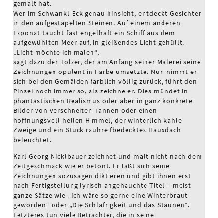
gemalt hat.
Wer im Schwankl-Eck genau hinsieht, entdeckt Gesichter
in den aufgestapelten Steinen. Auf einem anderen
Exponat taucht fast engelhaft ein Schiff aus dem
aufgewühlten Meer auf, in gleißendes Licht gehüllt.
„Licht möchte ich malen“,
sagt dazu der Tölzer, der am Anfang seiner Malerei seine
Zeichnungen opulent in Farbe umsetzte. Nun nimmt er
sich bei den Gemälden farblich völlig zurück, führt den
Pinsel noch immer so, als zeichne er. Dies mündet in
phantastischen Realismus oder aber in ganz konkrete
Bilder von verschneiten Tannen oder einen
hoffnungsvoll hellen Himmel, der winterlich kahle
Zweige und ein Stück rauhreifbedecktes Hausdach
beleuchtet.
Karl Georg Nicklbauer zeichnet und malt nicht nach dem
Zeitgeschmack wie er betont. Er läßt sich seine
Zeichnungen sozusagen diktieren und gibt ihnen erst
nach Fertigstellung lyrisch angehauchte Titel – meist
ganze Sätze wie „Ich wäre so gerne eine Winterbraut
geworden“ oder „Die Schläfrigkeit und das Staunen“.
Letzteres tun viele Betrachter, die in seine