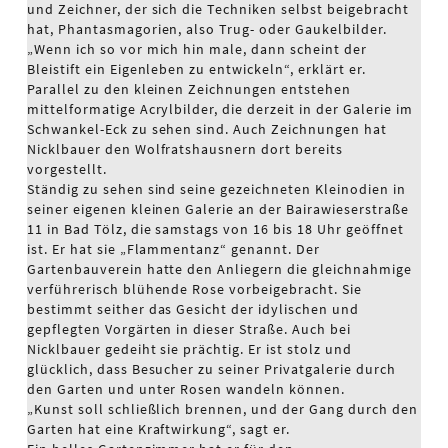
und Zeichner, der sich die Techniken selbst beigebracht
hat, Phantasmagorien, also Trug- oder Gaukelbilder.
„Wenn ich so vor mich hin male, dann scheint der
Bleistift ein Eigenleben zu entwickeln“, erklärt er.
Parallel zu den kleinen Zeichnungen entstehen
mittelformatige Acrylbilder, die derzeit in der Galerie im
Schwankel-Eck zu sehen sind. Auch Zeichnungen hat
Nicklbauer den Wolfratshausnern dort bereits
vorgestellt.
Ständig zu sehen sind seine gezeichneten Kleinodien in
seiner eigenen kleinen Galerie an der Bairawieserstraße
11 in Bad Tölz, die samstags von 16 bis 18 Uhr geöffnet
ist. Er hat sie „Flammentanz“ genannt. Der
Gartenbauverein hatte den Anliegern die gleichnahmige
verführerisch blühende Rose vorbeigebracht. Sie
bestimmt seither das Gesicht der idylischen und
gepflegten Vorgärten in dieser Straße. Auch bei
Nicklbauer gedeiht sie prächtig. Er ist stolz und
glücklich, dass Besucher zu seiner Privatgalerie durch
den Garten und unter Rosen wandeln können.
„Kunst soll schließlich brennen, und der Gang durch den
Garten hat eine Kraftwirkung“, sagt er.